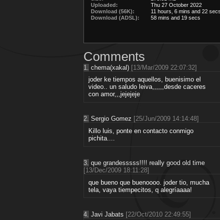
Uploaded:
Thu 27 October 2022
Download (56K):
11 hours, 6 mins and 22 sec
Download (ADSL):
58 mins and 19 secs
Comments
1.
chema(xakal)
[13/Mar/2009 22:07:32]
joder ke tiempos aquellos, buenisimo el
video.. un saludo leiva,,,,,,desde caceres
con amor,,,jejejeje
2.
Sergio Gomez
[25/Jun/2009 14:14:48]
Killo luis, ponte en contacto conmigo
pichita....
3.
que grandesssss!!!! really good old time
[13/Dec/2009 18:11:28]
que bueno que buenoooo. joder tio, mucha
tela, vaya tiempecitos, q alegríaaaa!
4.
Javi Jabats
[22/Oct/2010 22:49:55]