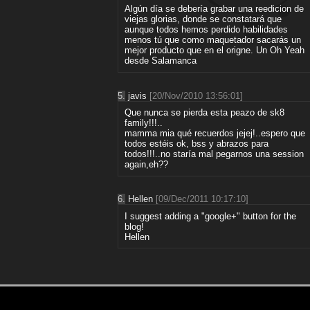
Algún día se debería grabar una reedicion de
viejas glorias, donde se constatará que
aunque todos hemos perdido habilidades
menos tú que como maquetador sacarás un
mejor producto que en el origne. Un Oh Yeah
desde Salamanca
5.
javis
[20/Nov/2010 13:56:01]
Que nunca se pierda esta peazo de sk8
family!!!..
mamma mia qué recuerdos jejej!..espero que
todos estéis ok, bss y abrazos para
todos!!!..no staría mal pegarnos una session
again,eh??
6.
Hellen
[09/Dec/2011 10:17:10]
I suggest adding a "google+" button for the
blog!
Hellen