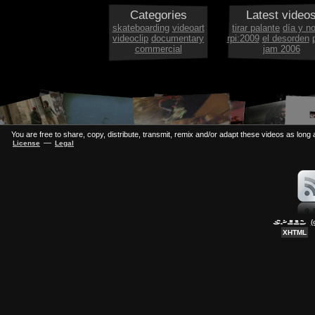
Categories
Latest video
skateboarding
videoart
tirar palante
día y n
videoclip
documentary
rpi:2009
el desorden
commercial
jam 2006
You are free to share, copy, distribute, transmit, remix and/or adapt these videos as long a
—
License
Legal
(
XHTML