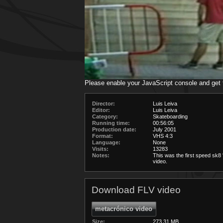
Please enable your JavaScript console and get
Director:
Luis Leiva
Editor:
Luis Leiva
Category:
Skateboarding
Running time:
00:56:05
Production date:
July 2001
Format:
VHS 4:3
Language:
None
Visits:
13283
Notes:
This was the first speed sk8 
video.
Download FLV video
metacrónico video
Size:
273.31 MB